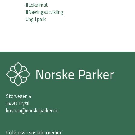
#Lokalmat
#Næringsutvikling
Ung i park
Storvegen 4
2420 Trysil
kristian@norskeparker.no
Følg oss i sosiale medier