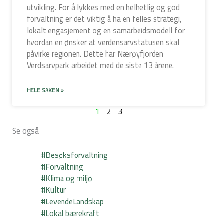
utvikling. For å lykkes med en helhetlig og god
forvaltning er det viktig å ha en felles strategi,
lokalt engasjement og en samarbeidsmodell for
hvordan en ønsker at verdensarvstatusen skal
påvirke regionen. Dette har Nærøyfjorden
Verdsarvpark arbeidet med de siste 13 årene.
HELE SAKEN »
1
2
3
Se også
#Besøksforvaltning
#Forvaltning
#Klima og miljø
#Kultur
#LevendeLandskap
#Lokal bærekraft