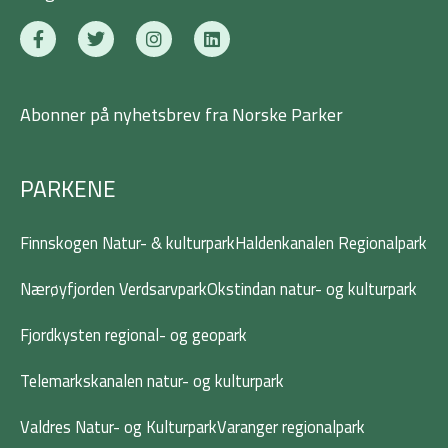
F
T
I
L
a
w
n
i
c
i
s
n
e
t
t
k
b
t
a
e
Abonner på nyhetsbrev fra Norske Parker
o
e
g
d
o
r
r
i
k
a
n
-
m
PARKENE
f
Finnskogen Natur- & kulturpark
Haldenkanalen Regionalpark
Nærøyfjorden Verdsarvpark
Okstindan natur- og kulturpark
Fjordkysten regional- og geopark
Telemarkskanalen natur- og kulturpark
Valdres Natur- og Kulturpark
Varanger regionalpark