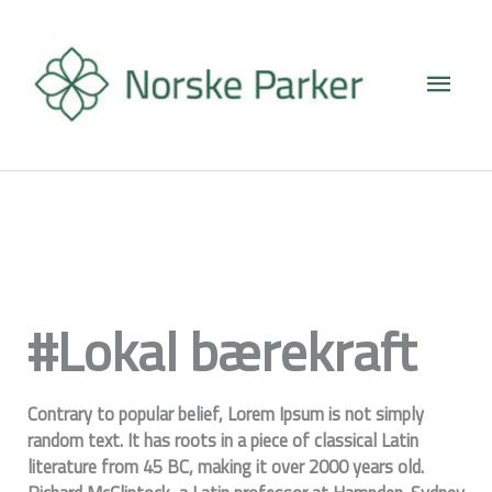
Hopp
Hove
rett
til
innholdet
#Lokal bærekraft
Contrary to popular belief, Lorem Ipsum is not simply
random text. It has roots in a piece of classical Latin
literature from 45 BC, making it over 2000 years old.