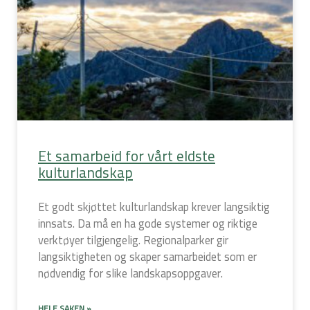
Et samarbeid for vårt eldste
kulturlandskap
Et godt skjøttet kulturlandskap krever langsiktig
innsats. Da må en ha gode systemer og riktige
verktøyer tilgjengelig. Regionalparker gir
langsiktigheten og skaper samarbeidet som er
nødvendig for slike landskapsoppgaver.
HELE SAKEN »