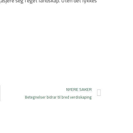
sjere seg i eget landskap. Uten det lykkes
Next
NYERE SAKER
Betegnelser bidrar til bred verdiskaping