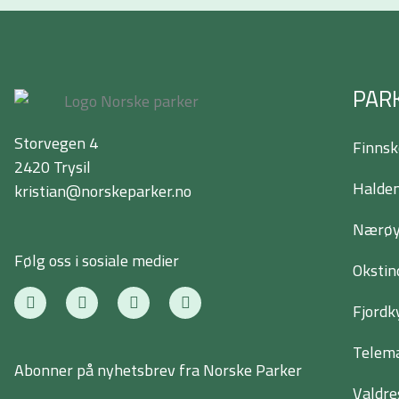
PAR
Storvegen 4
Finnsk
2420 Trysil
Halden
kristian@norskeparker.no
Nærøyf
Følg oss i sosiale medier
Okstin
F
T
I
L
a
w
n
i
Fjordk
c
i
s
n
e
t
t
k
Telema
b
t
a
e
Abonner på nyhetsbrev fra Norske Parker
o
e
g
d
o
r
r
i
Valdre