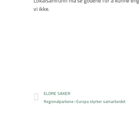
Lokalsamfunn må se godene for å kunne enga
vi ikke.
Prev
ELDRE SAKER
Regionalparkene i Europa styrker samarbeidet