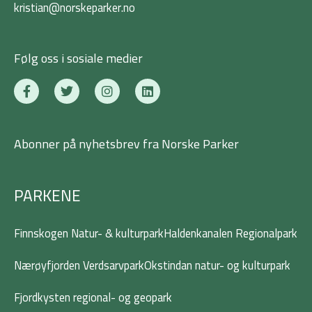
kristian@norskeparker.no
Følg oss i sosiale medier
F
T
I
L
a
w
n
i
c
i
s
n
e
t
t
k
b
t
a
e
Abonner på nyhetsbrev fra Norske Parker
o
e
g
d
o
r
r
i
k
a
n
-
m
PARKENE
f
Finnskogen Natur- & kulturpark
Haldenkanalen Regionalpark
Nærøyfjorden Verdsarvpark
Okstindan natur- og kulturpark
Fjordkysten regional- og geopark