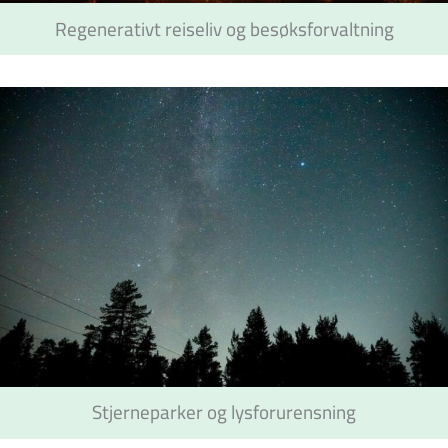
Regenerativt reiseliv og besøksforvaltning
Stjerneparker og lysforurensning