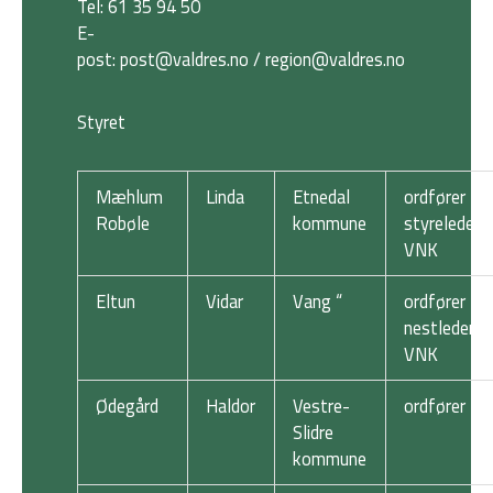
Tel: 61 35 94 50
E-
post:
post@valdres.no
/
region@valdres.no
Styret
Mæhlum
Linda
Etnedal
ordfører -
Robøle
kommune
styreleder
VNK
Eltun
Vidar
Vang “
ordfører -
nestleder
VNK
Ødegård
Haldor
Vestre-
ordfører
Slidre
kommune