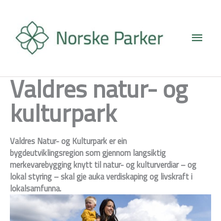
Hopp
Hove
rett
til
innholdet
Valdres natur- og
kulturpark
Valdres Natur- og Kulturpark er ein
bygdeutviklingsregion som gjennom langsiktig
merkevarebygging knytt til natur- og kulturverdiar – og
lokal styring – skal gje auka verdiskaping og livskraft i
lokalsamfunna.