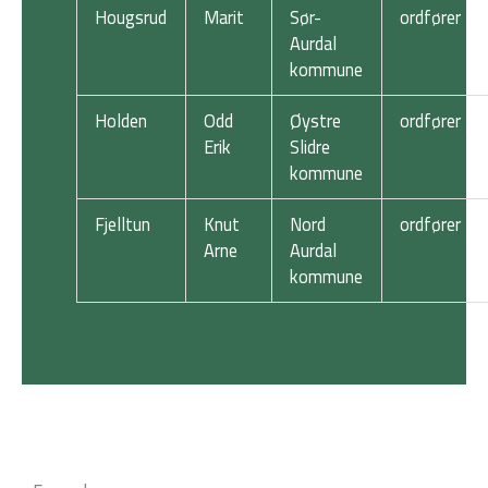
Hougsrud
Marit
Sør-
ordfører
Aurdal
kommune
Holden
Odd
Øystre
ordfører
Erik
Slidre
kommune
Fjelltun
Knut
Nord
ordfører
Arne
Aurdal
kommune