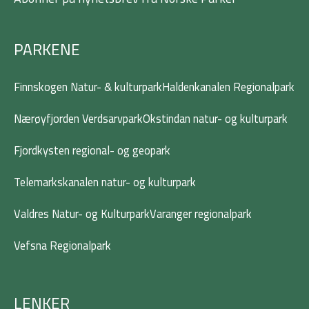
o
e
g
d
o
r
r
i
k
a
n
-
m
PARKENE
f
Finnskogen Natur- & kulturpark
Haldenkanalen Regionalpark
Nærøyfjorden Verdsarvpark
Okstindan natur- og kulturpark
Fjordkysten regional- og geopark
Telemarkskanalen natur- og kulturpark
Valdres Natur- og Kulturpark
Varanger regionalpark
Vefsna Regionalpark
LENKER