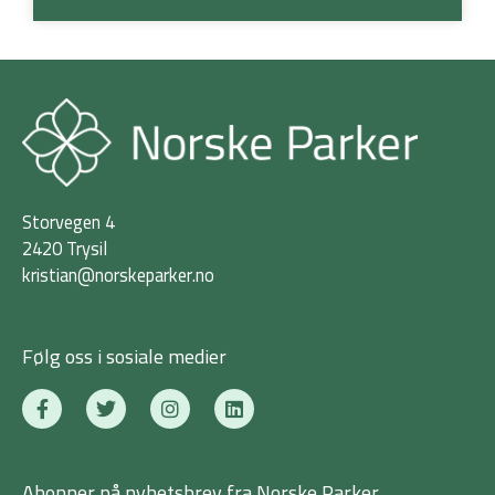
Storvegen 4
2420 Trysil
kristian@norskeparker.no
Følg oss i sosiale medier
F
T
I
L
a
w
n
i
c
i
s
n
e
t
t
k
b
t
a
e
Abonner på nyhetsbrev fra Norske Parker