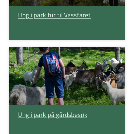
Ung i park tur til Vassfaret
LES OM PROSJEKTET »
Ung i park på gårdsbesøk
LES OM PROSJEKTET »