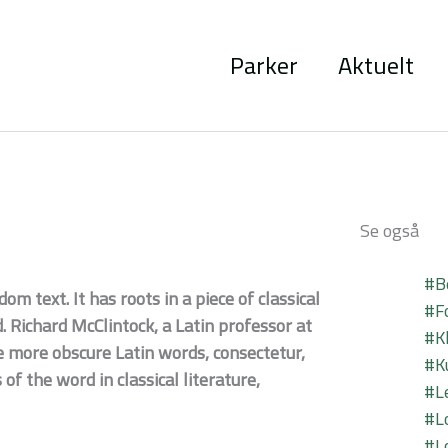
Parker
Aktuelt
Se også
#B
m text. It has roots in a piece of classical
#F
. Richard McClintock, a Latin professor at
#Kl
 more obscure Latin words, consectetur,
#K
f the word in classical literature,
#L
#L
#L