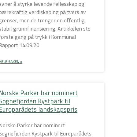
evner å styrke levende fellesskap og
bærekraftig verdiskaping på tvers av
grenser, men de trenger en offentlig,
stabil grunnfinansiering. Artikkelen sto
første gang på trykk i Kommunal
Rapport 14.09.20
HELE SAKEN »
Norske Parker har nominert
Sognefjorden Kystpark til
Europarådets landskapspris
Norske Parker har nominert
Sognefjorden Kystpark til Europarådets