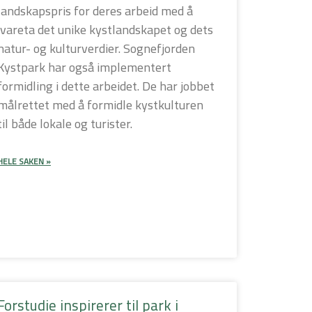
landskapspris for deres arbeid med å
ivareta det unike kystlandskapet og dets
natur- og kulturverdier. Sognefjorden
Kystpark har også implementert
formidling i dette arbeidet. De har jobbet
målrettet med å formidle kystkulturen
til både lokale og turister.
HELE SAKEN »
Forstudie inspirerer til park i