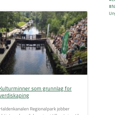
#N
de
Ung
Kulturminner som grunnlag for
verdiskaping
Haldenkanalen Regionalpark jobber