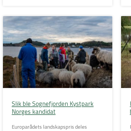
Slik ble Sognefjorden Kystpark
Norges kandidat
Europarådets landskapspris deles