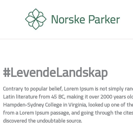
Hopp
rett
til
innholdet
#LevendeLandskap
Contrary to popular belief, Lorem Ipsum is not simply rando
Latin literature from 45 BC, making it over 2000 years old
Hampden-Sydney College in Virginia, looked up one of the
from a Lorem Ipsum passage, and going through the cites o
discovered the undoubtable source.