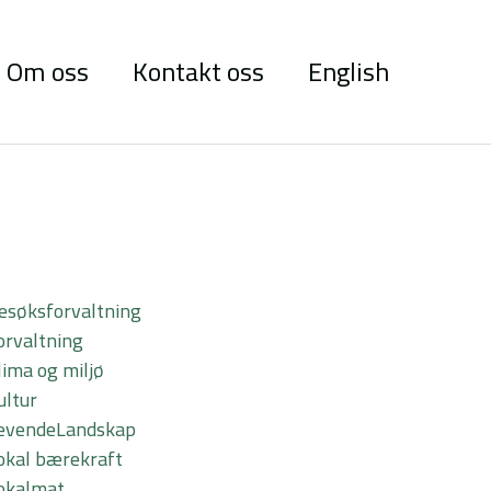
Om oss
Kontakt oss
English
esøksforvaltning
orvaltning
ima og miljø
ultur
evendeLandskap
okal bærekraft
okalmat