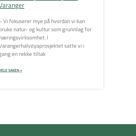
Varanger
– Vi fokuserer mye på hvordan vi kan
bruke natur- og kultur som grunnlag for
næringsvirksomhet. I
Varangerhalvøyaprosjektet satte vi i
gang en rekke tiltak
HELE SAKEN »