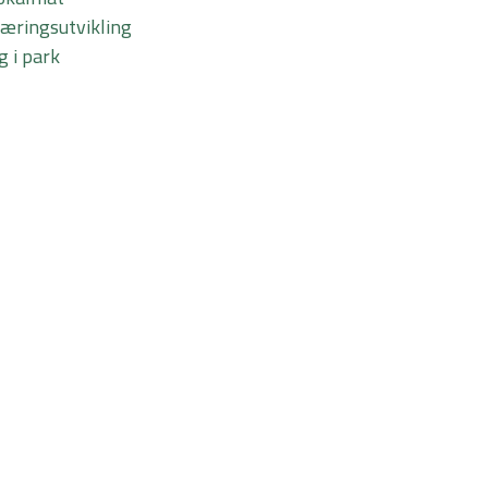
æringsutvikling
 i park