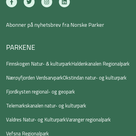
a
w
n
i
c
i
s
n
e
t
t
k
b
t
a
e
Abonner på nyhetsbrev fra Norske Parker
o
e
g
d
o
r
r
i
k
a
n
-
m
PARKENE
f
Finnskogen Natur- & kulturpark
Haldenkanalen Regionalpark
Nærøyfjorden Verdsarvpark
Okstindan natur- og kulturpark
Fjordkysten regional- og geopark
Telemarkskanalen natur- og kulturpark
Valdres Natur- og Kulturpark
Varanger regionalpark
Vefsna Regionalpark