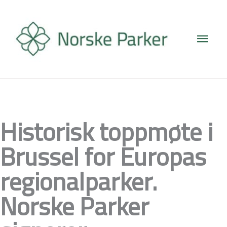
Hopp
Hove
rett
til
innholdet
Historisk toppmøte i
Brussel for Europas
regionalparker.
Norske Parker