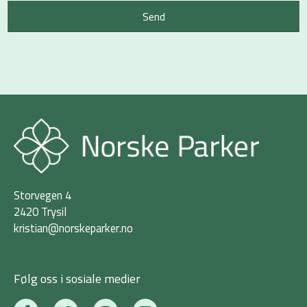
Send
Storvegen 4
2420 Trysil
kristian@norskeparker.no
Følg oss i sosiale medier
F
T
I
L