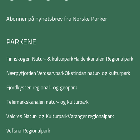
c
i
s
n
e
t
t
k
b
t
a
e
Abonner på nyhetsbrev fra Norske Parker
o
e
g
d
o
r
r
i
k
a
n
-
m
PARKENE
f
Finnskogen Natur- & kulturpark
Haldenkanalen Regionalpark
Nærøyfjorden Verdsarvpark
Okstindan natur- og kulturpark
Fjordkysten regional- og geopark
Telemarkskanalen natur- og kulturpark
Valdres Natur- og Kulturpark
Varanger regionalpark
Vefsna Regionalpark