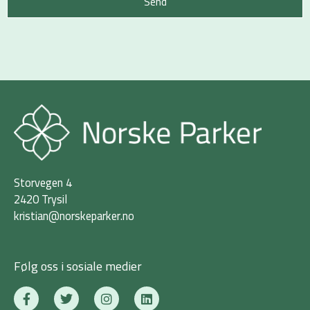
Send
Storvegen 4
2420 Trysil
kristian@norskeparker.no
Følg oss i sosiale medier
F
T
I
L
a
w
n
i