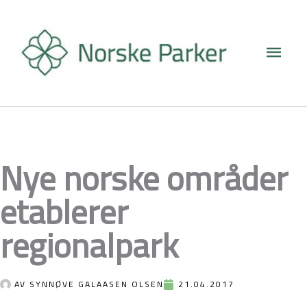
Hopp
Hove
rett
til
innholdet
Nye norske områder
etablerer
regionalpark
AV
SYNNØVE GALAASEN OLSEN
21.04.2017