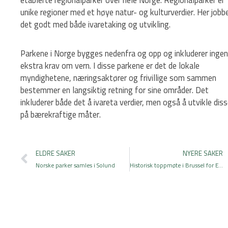
unike regioner med et høye natur- og kulturverdier. Her jobb
det godt med både ivaretaking og utvikling.
Parkene i Norge bygges nedenfra og opp og inkluderer ingen
ekstra krav om vern. I disse parkene er det de lokale
myndighetene, næringsaktører og frivillige som sammen
bestemmer en langsiktig retning for sine områder. Det
inkluderer både det å ivareta verdier, men også å utvikle dis
på bærekraftige måter.
Prev
ELDRE SAKER
NYERE SAKER
Norske parker samles i Solund
Historisk toppmøte i Brussel for Europas regionalparker. Norske Parker signerer parkerklæring