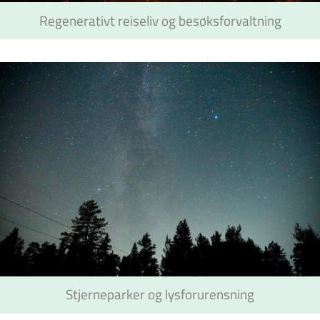
Regenerativt reiseliv og besøksforvaltning
Stjerneparker og lysforurensning