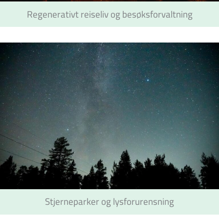
Regenerativt reiseliv og besøksforvaltning
Stjerneparker og lysforurensning