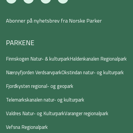
a
w
n
i
c
i
s
n
e
t
t
k
b
t
a
e
Abonner på nyhetsbrev fra Norske Parker
o
e
g
d
o
r
r
i
k
a
n
-
m
PARKENE
f
Finnskogen Natur- & kulturpark
Haldenkanalen Regionalpark
Nærøyfjorden Verdsarvpark
Okstindan natur- og kulturpark
Fjordkysten regional- og geopark
Telemarkskanalen natur- og kulturpark
Valdres Natur- og Kulturpark
Varanger regionalpark
Vefsna Regionalpark