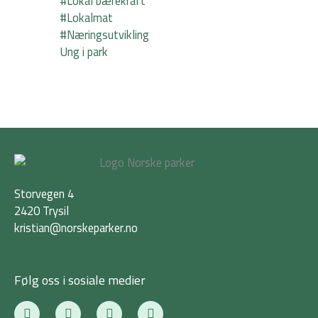
#Lokal bærekraft
#Lokalmat
#Næringsutvikling
Ung i park
Storvegen 4
2420 Trysil
kristian@norskeparker.no
Følg oss i sosiale medier
F
T
I
L