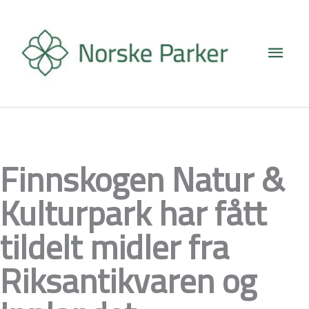
Hopp
Hove
rett
til
innholdet
Finnskogen Natur &
Kulturpark har fått
tildelt midler fra
Riksantikvaren og