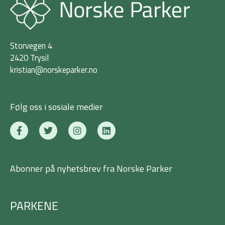
Storvegen 4
2420 Trysil
kristian@norskeparker.no
Følg oss i sosiale medier
F
T
I
L
a
w
n
i
c
i
s
n
e
t
t
k
b
t
a
e
Abonner på nyhetsbrev fra Norske Parker
o
e
g
d
o
r
r
i
k
a
n
-
m
PARKENE
f