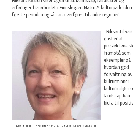
Riksantikvaren viser også til at kunnskap, resultater og
erfaringer fra arbeidet i Finnskogen Natur & kulturpark i den
første perioden også kan overføres til andre regioner.
-Riksantikvar
ønsker at
prosjektene sk
framstå som
eksempler på
hvordan god
forvaltning av
kulturminner,
kulturmiljøer 
landskap kan
bidra til positi
Daglig leder i Finnskogen Natur & Kulturpark, Herdis Bragelien