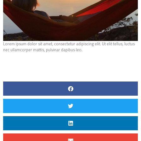
Lorem ipsum dolor sit amet, consectetur adipiscing elit. Ut elit tellus, luctus
nec ullamcorper mattis, pulvinar dapibus leo.