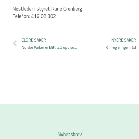
Nestleder i styret Rune Grenberg
Telefon: 416 02 302
Prev
ELDRE SAKER
NYERE SAKER
Norske Parker er blitt tatt opp som ny assosiert medlemsorganisasjon i Kulturvernforbundet!
Gir regjeringen råd
Nyhetsbrev