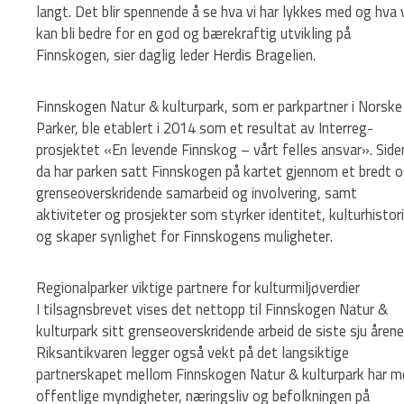
langt. Det blir spennende å se hva vi har lykkes med og hva 
kan bli bedre for en god og bærekraftig utvikling på
Finnskogen, sier daglig leder Herdis Bragelien.
Finnskogen Natur & kulturpark, som er parkpartner i Norske
Parker, ble etablert i 2014 som et resultat av Interreg-
prosjektet «En levende Finnskog – vårt felles ansvar». Side
da har parken satt Finnskogen på kartet gjennom et bredt 
grenseoverskridende samarbeid og involvering, samt
aktiviteter og prosjekter som styrker identitet, kulturhistor
og skaper synlighet for Finnskogens muligheter.
Regionalparker viktige partnere for kulturmiljøverdier
I tilsagnsbrevet vises det nettopp til Finnskogen Natur &
kulturpark sitt grenseoverskridende arbeid de siste sju årene
Riksantikvaren legger også vekt på det langsiktige
partnerskapet mellom Finnskogen Natur & kulturpark har m
offentlige myndigheter, næringsliv og befolkningen på