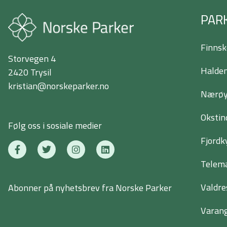
PAR
Finnsk
Storvegen 4
Halden
2420 Trysil
kristian@norskeparker.no
Nærøyf
Okstin
Følg oss i sosiale medier
Fjordk
F
T
I
L
a
w
n
i
c
i
s
n
Telema
e
t
t
k
b
t
a
e
Valdre
Abonner på nyhetsbrev fra Norske Parker
o
e
g
d
o
r
r
i
k
a
n
Varang
-
m
f