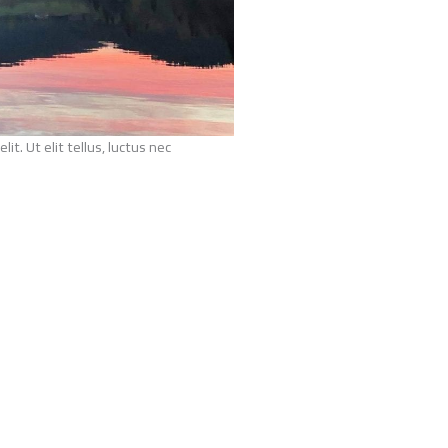
oto: Olav Johre
it. Ut elit tellus, luctus nec