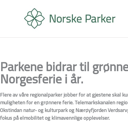
Hopp
rett
til
innholdet
Parkene bidrar til grønn
Norgesferie i år.
Flere av våre regionalparker jobber for at gjestene skal k
muligheten for en grønnere ferie. Telemarkskanalen regio
Okstindan natur- og kulturpark og Nærøyfjorden Verdsarvp
fokus på elmobilitet og klimavennlige opplevelser.