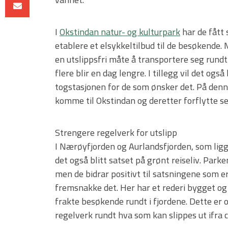
I
Okstindan natur- og kulturpark
har de fått
etablere et elsykkeltilbud til de besøkende. 
en utslippsfri måte å transportere seg rundt 
flere blir en dag lengre. I tillegg vil det også
togstasjonen for de som ønsker det. På denn
komme til Okstindan og deretter forflytte se
Strengere regelverk for utslipp
I Nærøyfjorden og Aurlandsfjorden, som lig
det også blitt satset på grønt reiseliv. Parke
men de bidrar positivt til satsningene som e
fremsnakke det. Her har et rederi bygget og 
frakte besøkende rundt i fjordene. Dette er o
regelverk rundt hva som kan slippes ut ifra cru