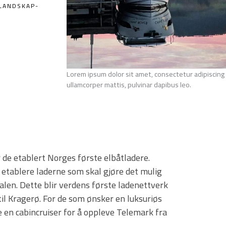
LANDSKAP-
Elbåt i solnedgang i Telemark. F
Lorem ipsum dolor sit amet, consectetur adipiscing el
ullamcorper mattis, pulvinar dapibus leo.
 de etablert Norges første elbåtladere.
 etablere laderne som skal gjøre det mulig
nalen. Dette blir verdens første ladenettverk
 til Kragerø. For de som ønsker en luksuriøs
e en cabincruiser for å oppleve Telemark fra