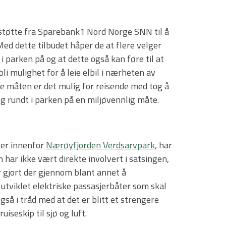
 støtte fra Sparebank1 Nord Norge SNN til å
Med dette tilbudet håper de at flere velger
i parken på og at dette også kan føre til at
 bli mulighet for å leie elbil i nærheten av
e måten er det mulig for reisende med tog å
g rundt i parken på en miljøvennlig måte.
ger innenfor
Nærøyfjorden Verdsarvpark
, har
n har ikke vært direkte involvert i satsingen,
r gjort der gjennom blant annet å
utviklet elektriske passasjerbåter som skal
gså i tråd med at det er blitt et strengere
iseskip til sjø og luft.