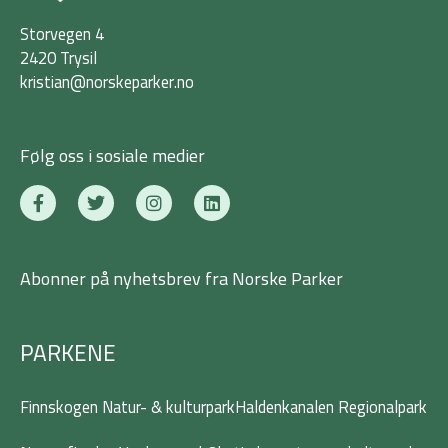
Storvegen 4
2420 Trysil
kristian@norskeparker.no
Følg oss i sosiale medier
F
T
I
L
a
w
n
i
c
i
s
n
e
t
t
k
b
t
a
e
Abonner på nyhetsbrev fra Norske Parker
o
e
g
d
o
r
r
i
k
a
n
-
m
PARKENE
f
Finnskogen Natur- & kulturpark
Haldenkanalen Regionalpark