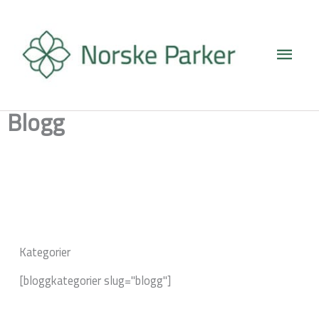
Hopp
Hove
rett
til
innholdet
Blogg
Kategorier
[bloggkategorier slug="blogg"]