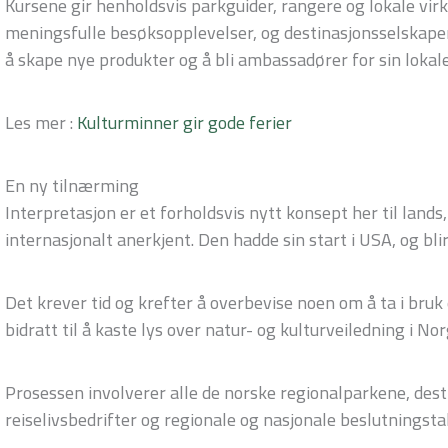
Kursene gir henholdsvis parkguider, rangere og lokale vir
meningsfulle besøksopplevelser, og destinasjonsselskaper 
å skape nye produkter og å bli ambassadører for sin lokale
Les mer :
Kulturminner gir gode ferier
En ny tilnærming
Interpretasjon er et forholdsvis nytt konsept her til lan
internasjonalt anerkjent. Den hadde sin start i USA, og bli
Det krever tid og krefter å overbevise noen om å ta i bru
bidratt til å kaste lys over natur- og kulturveiledning i N
Prosessen involverer alle de norske regionalparkene, dest
reiselivsbedrifter og regionale og nasjonale beslutningstak