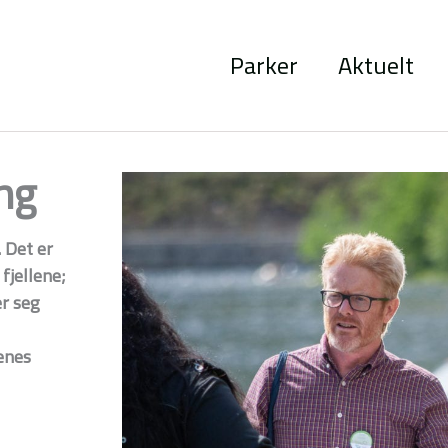
Parker
Aktuelt
ng
. Det er
fjellene;
er seg
enes