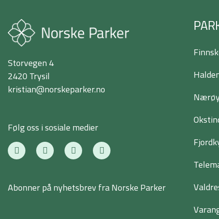
PAR
Finnsk
Storvegen 4
Halden
2420 Trysil
kristian@norskeparker.no
Nærøyf
Okstin
Følg oss i sosiale medier
Fjordk
F
T
I
L
a
w
n
i
c
i
s
n
Telema
e
t
t
k
b
t
a
e
Valdre
Abonner på nyhetsbrev fra Norske Parker
o
e
g
d
o
r
r
i
k
a
n
Varang
-
m