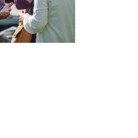
om en av våre kursholdere. Foto: Hans Ola Østby