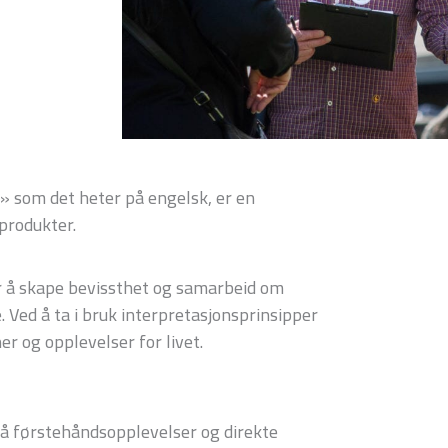
Norske Parker har engasjert Sandy Colvine fra Interpret Europe s
n» som det heter på engelsk, er en
produkter.
 å skape bevissthet og samarbeid om
 Ved å ta i bruk interpretasjonsprinsipper
r og opplevelser for livet.
 på førstehåndsopplevelser og direkte