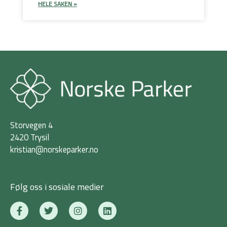
HELE SAKEN »
Storvegen 4
2420 Trysil
kristian@norskeparker.no
Følg oss i sosiale medier
F
T
I
L
a
w
n
i
c
i
s
n