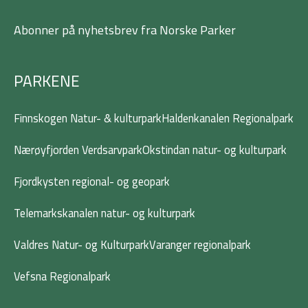
e
t
t
k
b
t
a
e
Abonner på nyhetsbrev fra Norske Parker
o
e
g
d
o
r
r
i
k
a
n
-
m
PARKENE
f
Finnskogen Natur- & kulturpark
Haldenkanalen Regionalpark
Nærøyfjorden Verdsarvpark
Okstindan natur- og kulturpark
Fjordkysten regional- og geopark
Telemarkskanalen natur- og kulturpark
Valdres Natur- og Kulturpark
Varanger regionalpark
Vefsna Regionalpark