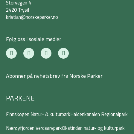
Storvegen 4
2420 Trysil
kristian@norskeparker.no
Følg oss i sosiale medier
F
T
I
L
a
w
n
i
c
i
s
n
e
t
t
k
b
t
a
e
Abonner på nyhetsbrev fra Norske Parker
o
e
g
d
o
r
r
i
k
a
n
-
m
PARKENE
f
Finnskogen Natur- & kulturpark
Haldenkanalen Regionalpark
Nærøyfjorden Verdsarvpark
Okstindan natur- og kulturpark