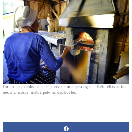
Lorem ipsum dolor sit amet, consectetur adipiscing elit. Ut elit tellus, luctus
nec ullamcorper mattis, pulvinar dapibus leo.