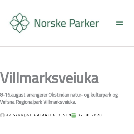
Hopp
Hove
rett
til
innholdet
Villmarksveiuka
8-16.august arrangerer Okstindan natur- og kulturpark og
Vefsna Regionalpark Villmarksveiuka.
AV
SYNNØVE GALAASEN OLSEN
07.08.2020