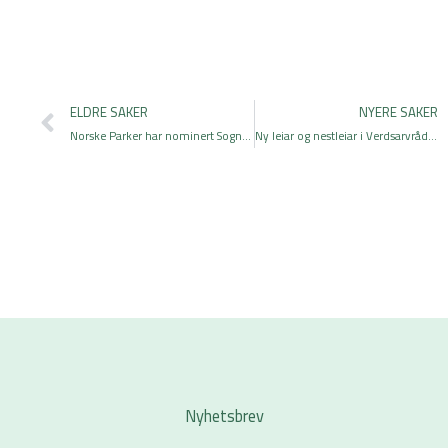
Prev
ELDRE SAKER
NYERE SAKER
Norske Parker har nominert Sognefjorden Kystpark til Europarådets landskapspris
Ny leiar og nestleiar i Verdsarvrådet for Vestnorsk fjordlandskap
Nyhetsbrev