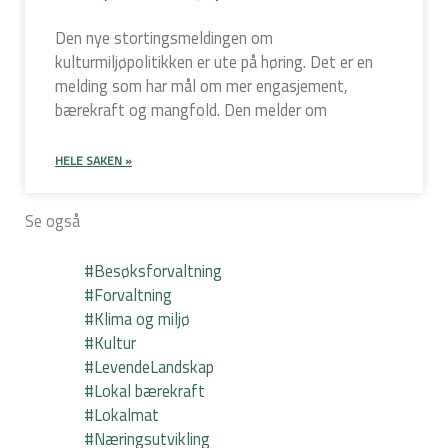
Den nye stortingsmeldingen om
kulturmiljøpolitikken er ute på høring. Det er en
melding som har mål om mer engasjement,
bærekraft og mangfold. Den melder om
HELE SAKEN »
Se også
#Besøksforvaltning
#Forvaltning
#Klima og miljø
#Kultur
#LevendeLandskap
#Lokal bærekraft
#Lokalmat
#Næringsutvikling