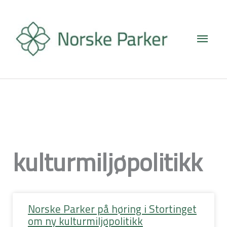
Hopp
Hove
rett
til
innholdet
kulturmiljøpolitikk
Norske Parker på høring i Stortinget
om ny kulturmiljøpolitikk