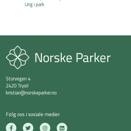
Ung i park
Storvegen 4
2420 Trysil
kristian@norskeparker.no
Følg oss i sosiale medier
F
T
I
L
a
w
n
i