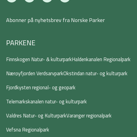
c
i
s
n
e
t
t
k
b
t
a
e
Abonner på nyhetsbrev fra Norske Parker
o
e
g
d
o
r
r
i
k
a
n
-
m
PARKENE
f
Finnskogen Natur- & kulturpark
Haldenkanalen Regionalpark
Nærøyfjorden Verdsarvpark
Okstindan natur- og kulturpark
Fjordkysten regional- og geopark
Telemarkskanalen natur- og kulturpark
Valdres Natur- og Kulturpark
Varanger regionalpark
Vefsna Regionalpark