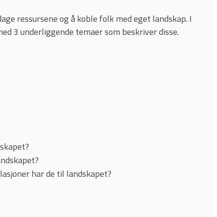
age ressursene og å koble folk med eget landskap. I
 med 3 underliggende temaer som beskriver disse.
dskapet?
landskapet?
elasjoner har de til landskapet?