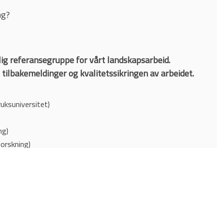
ng?
ig referansegruppe for vårt landskapsarbeid.
ilbakemeldinger og kvalitetssikringen av arbeidet.
uksuniversitet)
ng)
forskning)
ige universitet)
ge universitet)