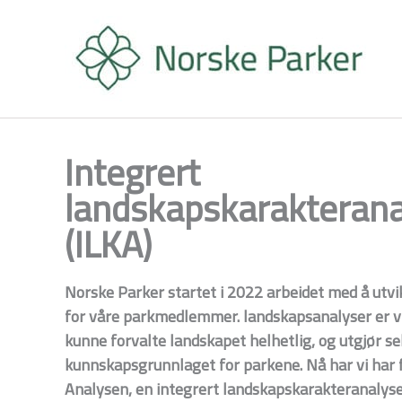
Hopp
rett
til
innholdet
Integrert
landskapskarakterana
(ILKA)
Norske Parker startet i 2022 arbeidet med å utv
for våre parkmedlemmer. landskapsanalyser er vi
kunne forvalte landskapet helhetlig, og utgjør se
kunnskapsgrunnlaget for parkene. Nå har vi har fe
Analysen, en integrert landskapskarakteranalyse (