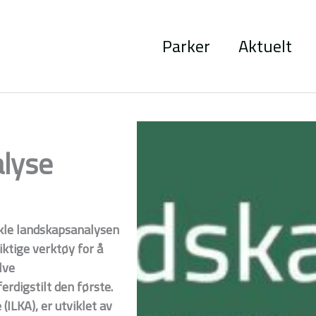
Parker
Aktuelt
lyse
ikle landskapsanalysen
ktige verktøy for å
lve
rdigstilt den første.
ILKA), er utviklet av