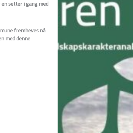
r en setter i gang med
ommune fremheves nå
ren med denne