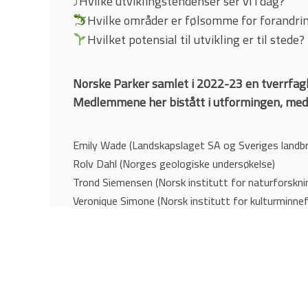
Hvilke utviklingstendenser ser vi i dag?
⤴
Hvilke områder er følsomme for forandri
Hvilket potensial til utvikling er til stede?
Norske Parker samlet i 2022-23 en tverrfagl
Medlemmene her bistått i utformingen, med t
Emily Wade (Landskapslaget SA og Sveriges landbr
Rolv Dahl (Norges geologiske undersøkelse)
Trond Siemensen (Norsk institutt for naturforskni
Veronique Simone (Norsk institutt for kulturminne
Morten Clemetsen (Norges miljø- og biovitenskapel
Ingfrid Lyngstad (Norges teknisk-naturvitenskapeli
Katharina Sparstad (Valdres natur- og kulturpark)
Trude Knagenhjelm (Statsforvalteren i Vestland)
Stig Horsberg (Statsforvalteren i Innlandet)