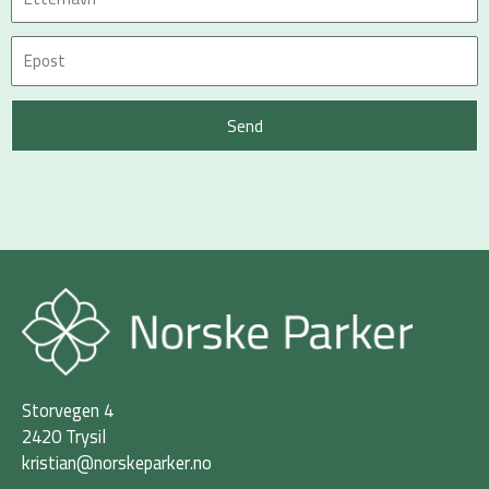
Send
Storvegen 4
2420 Trysil
kristian@norskeparker.no