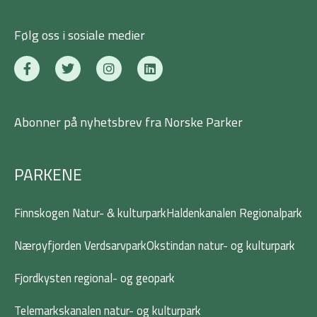
Følg oss i sosiale medier
F
T
I
L
a
w
n
i
c
i
s
n
e
t
t
k
b
t
a
e
Abonner på nyhetsbrev fra Norske Parker
o
e
g
d
o
r
r
i
k
a
n
-
m
PARKENE
f
Finnskogen Natur- & kulturpark
Haldenkanalen Regionalpark
Nærøyfjorden Verdsarvpark
Okstindan natur- og kulturpark
Fjordkysten regional- og geopark
Telemarkskanalen natur- og kulturpark