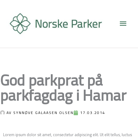
Hopp
Hove
rett
til
innholdet
God parkprat på
parkfagdag i Hamar
AV
SYNNØVE GALAASEN OLSEN
17.03.2014
Lorem ipsum dolor sit amet, consectetur adipiscing elit. Ut elit tellus, luctus