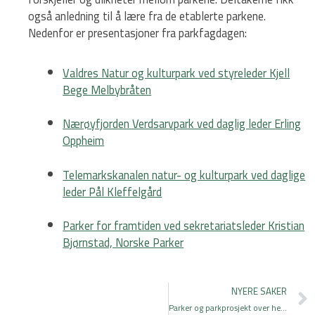
også anledning til å lære fra de etablerte parkene.
Nedenfor er presentasjoner fra parkfagdagen:
Valdres Natur og kulturpark ved styreleder Kjell
Bege Melbybråten
Nærøyfjorden Verdsarvpark ved daglig leder Erling
Oppheim
Telemarkskanalen natur- og kulturpark ved daglige
leder Pål Kleffelgård
Parker for framtiden ved sekretariatsleder Kristian
Bjørnstad, Norske Parker
NYERE SAKER
Parker og parkprosjekt over hele landet fikk 10 millioner i støtte