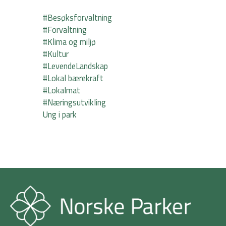
#Besøksforvaltning
#Forvaltning
#Klima og miljø
#Kultur
#LevendeLandskap
#Lokal bærekraft
#Lokalmat
#Næringsutvikling
Ung i park