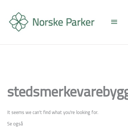
Hopp
Hove
rett
til
innholdet
stedsmerkevarebyg
It seems we can't find what you're looking for.
Se også