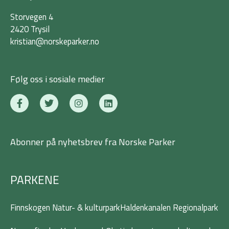
Storvegen 4
2420 Trysil
kristian@norskeparker.no
Følg oss i sosiale medier
F
T
I
L
a
w
n
i
c
i
s
n
e
t
t
k
b
t
a
e
Abonner på nyhetsbrev fra Norske Parker
o
e
g
d
o
r
r
i
k
a
n
-
m
PARKENE
f
Finnskogen Natur- & kulturpark
Haldenkanalen Regionalpark