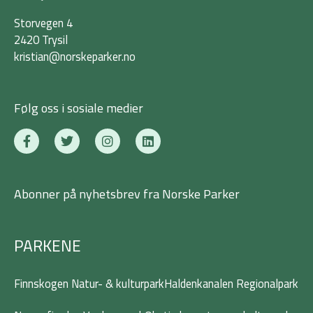
Storvegen 4
2420 Trysil
kristian@norskeparker.no
Følg oss i sosiale medier
F
T
I
L
a
w
n
i
c
i
s
n
e
t
t
k
b
t
a
e
Abonner på nyhetsbrev fra Norske Parker
o
e
g
d
o
r
r
i
k
a
n
-
m
PARKENE
f
Finnskogen Natur- & kulturpark
Haldenkanalen Regionalpark