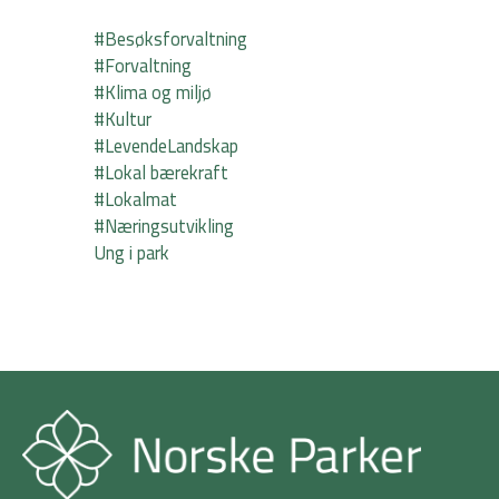
#Besøksforvaltning
#Forvaltning
#Klima og miljø
#Kultur
#LevendeLandskap
#Lokal bærekraft
#Lokalmat
#Næringsutvikling
Ung i park