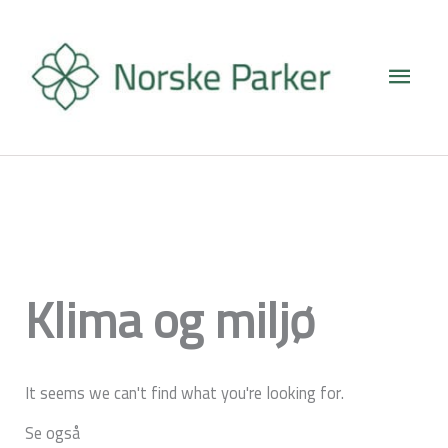
Hopp
Hove
rett
til
innholdet
Klima og miljø
It seems we can't find what you're looking for.
Se også