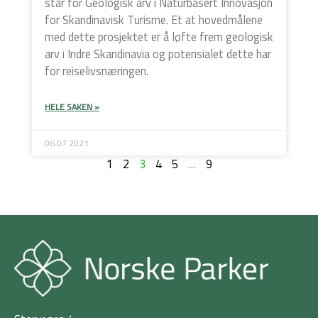
står for Geologisk arv i Naturbasert Innovasjon
for Skandinavisk Turisme. Et at hovedmålene
med dette prosjektet er å løfte frem geologisk
arv i Indre Skandinavia og potensialet dette har
for reiselivsnæringen.
HELE SAKEN »
06.07 2021
1
2
3
4
5
…
9