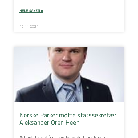
HELE SAKEN »
18.11 2021
Norske Parker møtte statssekretær
Aleksander Øren Heen
Arbeidet med å skape levende landskap har