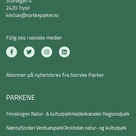
Storvegen 4
2420 Trysil
kristian@norskeparker.no
Følg oss i sosiale medier
F
T
I
L
a
w
n
i
c
i
s
n
e
t
t
k
b
t
a
e
Abonner på nyhetsbrev fra Norske Parker
o
e
g
d
o
r
r
i
k
a
n
-
m
PARKENE
f
Finnskogen Natur- & kulturpark
Haldenkanalen Regionalpark
Nærøyfjorden Verdsarvpark
Okstindan natur- og kulturpark