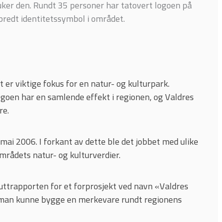
er den. Rundt 35 personer har tatovert logoen på
tbredt identitetssymbol i området.
er viktige fokus for en natur- og kulturpark.
ogoen har en samlende effekt i regionen, og Valdres
re.
ai 2006. I forkant av dette ble det jobbet med ulike
mrådets natur- og kulturverdier.
ttrapporten for et forprosjekt ved navn «Valdres
n man kunne bygge en merkevare rundt regionens