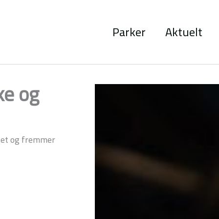
Parker
Aktuelt
ke og
itet og fremmer