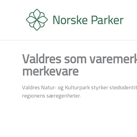
Hopp
rett
til
innholdet
Valdres som varemer
merkevare
Valdres Natur- og Kulturpark styrker stedsident
regionens særegenheter.