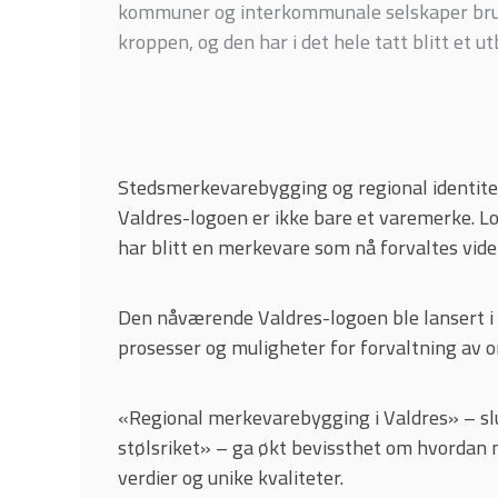
kommuner og interkommunale selskaper bruk
kroppen, og den har i det hele tatt blitt et u
Stedsmerkevarebygging og regional identitet 
Valdres-logoen er ikke bare et varemerke. L
har blitt en merkevare som nå forvaltes vide
Den nåværende Valdres-logoen ble lansert i m
prosesser og muligheter for forvaltning av o
«Regional merkevarebygging i Valdres» – slu
stølsriket» – ga økt bevissthet om hvorda
verdier og unike kvaliteter.