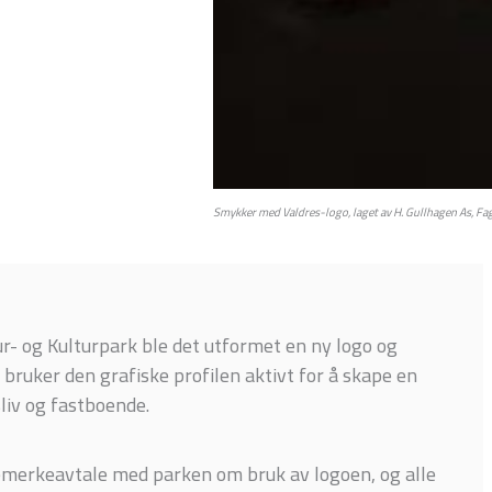
Smykker med Valdres-logo, laget av H. Gullhagen As, Fag
ur- og Kulturpark ble det utformet en ny logo og
n bruker den grafiske profilen aktivt for å skape en
liv og fastboende.
emerkeavtale med parken om bruk av logoen, og alle