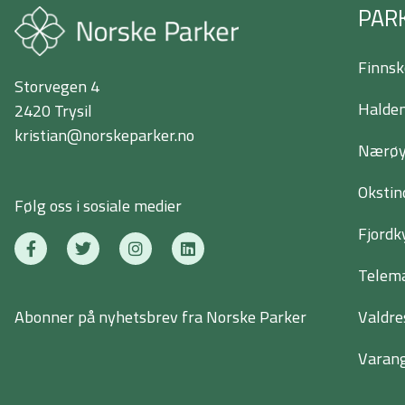
PAR
Finnsk
Storvegen 4
Halden
2420 Trysil
kristian@norskeparker.no
Nærøyf
Okstin
Følg oss i sosiale medier
Fjordk
F
T
I
L
a
w
n
i
c
i
s
n
Telema
e
t
t
k
b
t
a
e
Valdre
Abonner på nyhetsbrev fra Norske Parker
o
e
g
d
o
r
r
i
k
a
n
Varang
-
m
f