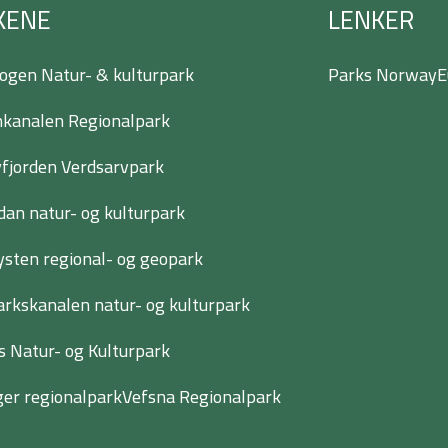
KENE
LENKER
ogen Natur- & kulturpark
Parks Norway
E
kanalen Regionalpark
jorden Verdsarvpark
dan natur- og kulturpark
ysten regional- og geopark
rkskanalen natur- og kulturpark
s Natur- og Kulturpark
er regionalpark
Vefsna Regionalpark