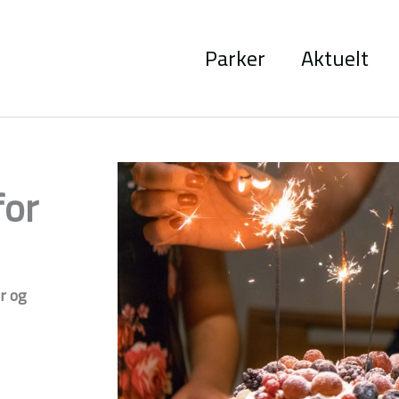
Parker
Aktuelt
for
r og