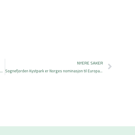
Next
NYERE SAKER
Norske Parker med innspill til ny nasjonal reiselivsstrategi
Sognefjorden Kystpark er Norges nominasjon til Europarådets Landskapspris