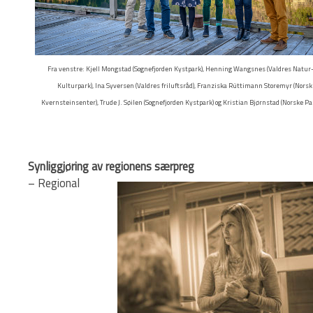
Fra venstre: Kjell Mongstad (Sognefjorden Kystpark), Henning Wangsnes (Valdres Natur-
Kulturpark), Ina Syversen (Valdres friluftsråd), Franziska Rüttimann Storemyr (Norsk
Kvernsteinsenter), Trude J. Søilen (Sognefjorden Kystpark) og Kristian Bjørnstad (Norske Pa
Synliggjøring av regionens særpreg
– Regional