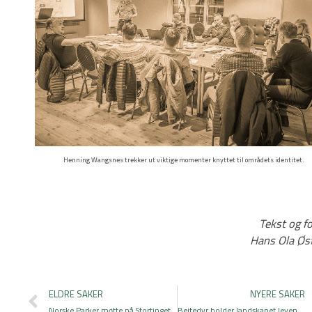
Henning Wangsnes trekker ut viktige momenter knyttet til områdets identitet.
Tekst og fo
Hans Ola Øs
Prev
ELDRE SAKER
NYERE SAKER
Norske Parker møtte på Stortinget
Beitedyr holder landskapet levende