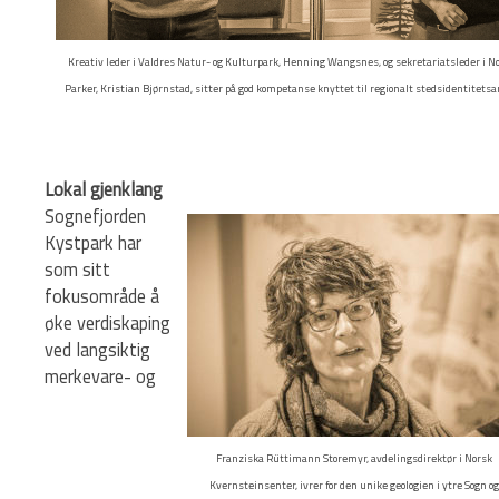
Kreativ leder i Valdres Natur- og Kulturpark, Henning Wangsnes, og sekretariatsleder i N
Parker, Kristian Bjørnstad, sitter på god kompetanse knyttet til regionalt stedsidentitetsa
Lokal gjenklang
Sognefjorden
Kystpark har
som sitt
fokusområde å
øke verdiskaping
ved langsiktig
merkevare- og
Franziska Rüttimann Storemyr, avdelingsdirektør i Norsk
Kvernsteinsenter, ivrer for den unike geologien i ytre Sogn og