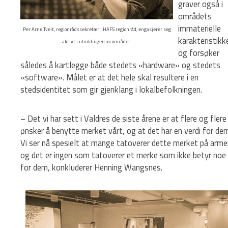
graver også i
områdets
immaterielle
Per Arne Tveit, regionrådssekretær i HAFS regionråd, engasjerer seg
karakteristikke
aktivt i utviklingen av området.
og forsøker
således å kartlegge både stedets «hardware» og stedets
«software». Målet er at det hele skal resultere i en
stedsidentitet som gir gjenklang i lokalbefolkningen.
– Det vi har sett i Valdres de siste årene er at flere og flere
ønsker å benytte merket vårt, og at det har en verdi for de
Vi ser nå spesielt at mange tatoverer dette merket på arme
og det er ingen som tatoverer et merke som ikke betyr noe
for dem, konkluderer Henning Wangsnes.