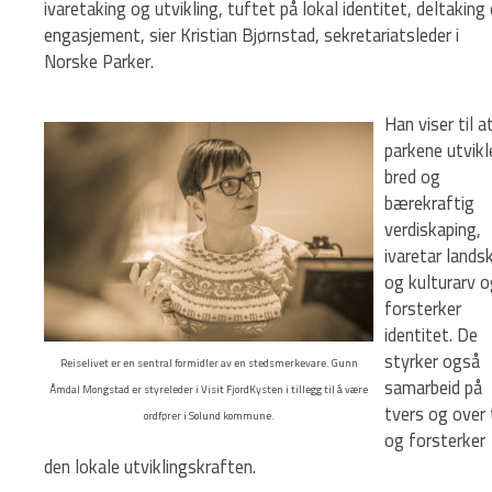
ivaretaking og utvikling, tuftet på lokal identitet, deltaking
engasjement, sier Kristian Bjørnstad, sekretariatsleder i
Norske Parker.
Han viser til a
parkene utvikl
bred og
bærekraftig
verdiskaping,
ivaretar lands
og kulturarv o
forsterker
identitet. De
styrker også
Reiselivet er en sentral formidler av en stedsmerkevare. Gunn
samarbeid på
Åmdal Mongstad er styreleder i Visit FjordKysten i tillegg til å være
tvers og over 
ordfører i Solund kommune.
og forsterker
den lokale utviklingskraften.