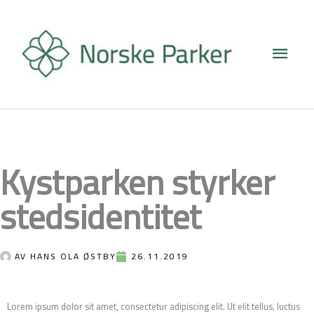
Hopp
Hove
rett
til
innholdet
Kystparken styrker
stedsidentitet
AV
HANS OLA ØSTBY
26.11.2019
Lorem ipsum dolor sit amet, consectetur adipiscing elit. Ut elit tellus, luctus