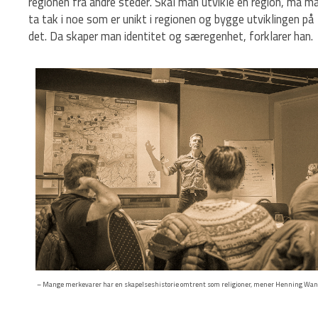
regionen fra andre steder. Skal man utvikle en region, må m
ta tak i noe som er unikt i regionen og bygge utviklingen på
det. Da skaper man identitet og særegenhet, forklarer han.
– Mange merkevarer har en skapelseshistorie omtrent som religioner, mener Henning Wa