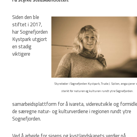
Siden den ble
stiftet i 2017,
har Sognefjorden
Kystpark utgjort
en stadig
viktigere
Styreleder i Sognefjorden Kystpark, Trude J. Søilen, engasjerer 
sterkt for naturen og kulturen rundt ytre Sognefjorden.
samarbeidsplattform for å ivareta, videreutvikle og formidl
de særegne natur- og kulturverdiene i regionen rundt ytre
Sognefjorden.
Ved å arbeide for sjøens og kystlandskapets verdier på