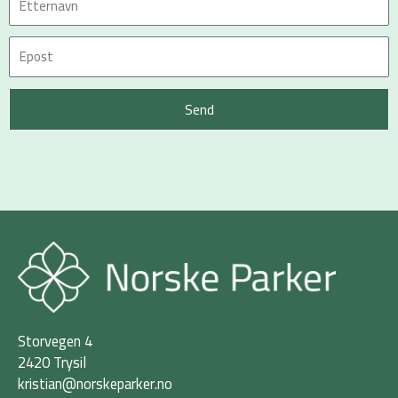
Send
Storvegen 4
2420 Trysil
kristian@norskeparker.no