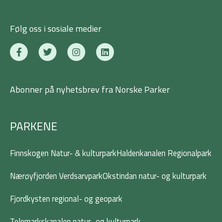
Følg oss i sosiale medier
F
T
I
L
a
w
n
i
c
i
s
n
e
t
t
k
b
t
a
e
Abonner på nyhetsbrev fra Norske Parker
o
e
g
d
o
r
r
i
k
a
n
-
m
PARKENE
f
Finnskogen Natur- & kulturpark
Haldenkanalen Regionalpark
Nærøyfjorden Verdsarvpark
Okstindan natur- og kulturpark
Fjordkysten regional- og geopark
Telemarkskanalen natur- og kulturpark