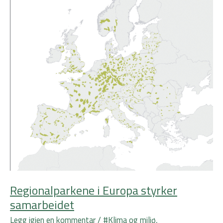
samarbeidet
Regionalparkene i Europa styrker
samarbeidet
Legg igjen en kommentar
/
#Klima og miljø
,