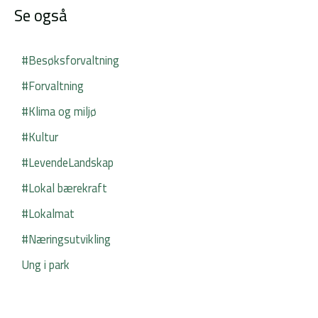
Se også
#Besøksforvaltning
#Forvaltning
#Klima og miljø
#Kultur
#LevendeLandskap
#Lokal bærekraft
#Lokalmat
#Næringsutvikling
Ung i park