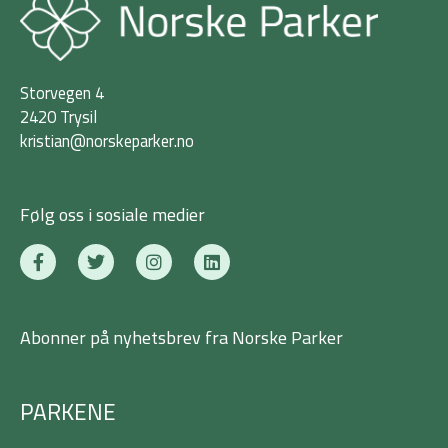
Storvegen 4
2420 Trysil
kristian@norskeparker.no
Følg oss i sosiale medier
F
T
I
L
a
w
n
i
c
i
s
n
e
t
t
k
b
t
a
e
Abonner på nyhetsbrev fra Norske Parker
o
e
g
d
o
r
r
i
k
a
n
-
m
PARKENE
f