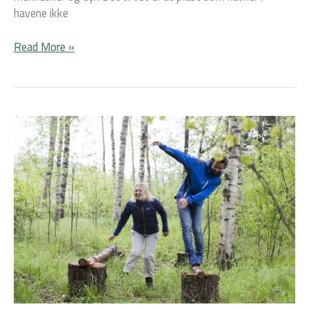
havene ikke
Read More »
Høsting
for
framtida