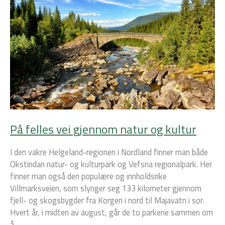
vei
gjennom
natur
og
kultur
På felles vei gjennom natur og kultur
I den vakre Helgeland-regionen i Nordland finner man både
Okstindan natur- og kulturpark og Vefsna regionalpark. Her
finner man også den populære og innholdsrike
Villmarksveien, som slynger seg 133 kilometer gjennom
fjell- og skogsbygder fra Korgen i nord til Majavatn i sør.
Hvert år, i midten av august, går de to parkene sammen om
å